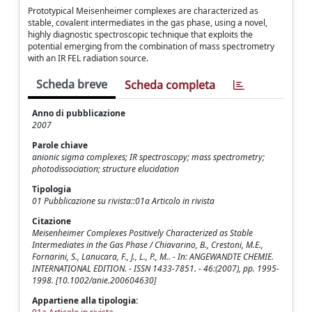
Prototypical Meisenheimer complexes are characterized as
stable, covalent intermediates in the gas phase, using a novel,
highly diagnostic spectroscopic technique that exploits the
potential emerging from the combination of mass spectrometry
with an IR FEL radiation source.
Scheda breve
Scheda completa
Anno di pubblicazione
2007
Parole chiave
anionic sigma complexes; IR spectroscopy; mass spectrometry;
photodissociation; structure elucidation
Tipologia
01 Pubblicazione su rivista::01a Articolo in rivista
Citazione
Meisenheimer Complexes Positively Characterized as Stable
Intermediates in the Gas Phase / Chiavarino, B., Crestoni, M.E.,
Fornarini, S., Lanucara, F., J., L., P., M.. - In: ANGEWANDTE CHEMIE.
INTERNATIONAL EDITION. - ISSN 1433-7851. - 46:(2007), pp. 1995-
1998. [10.1002/anie.200604630]
Appartiene alla tipologia: