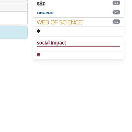
ND
ND
ND
social impact