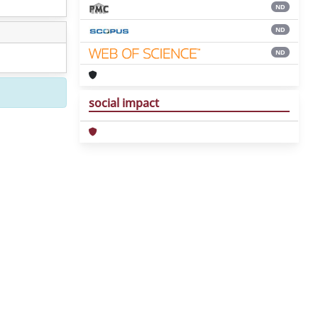
ND
ND
ND
social impact