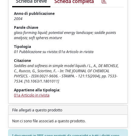
Scheda breve
Scheda completa
Anno di pubblicazione
2004
Parole chiave
glass-forming liquid; potential energy landscape; saddle points
analysis; soft spheres mixture
Tipologia
01 Pubblicazione su rivista::01a Articolo in rivista
Citazione
Saddles and softness in simple model liquids / L., A., DE MICHELE,
C., Ruocco, G., Sciortino, F.. - In: THE JOURNAL OF CHEMICAL
PHYSICS. - ISSN 0021-9606. - STAMPA. - 121:15(2004), pp. 7533-
7534. [10.1063/1.1801011]
Appartiene alla tipologia:
01a Articolo in rivista
File allegati a questo prodotto
Non ci sono file associati a questo prodotto.
I documenti in IRIS sono protetti da copyright e tutti i diritti sono