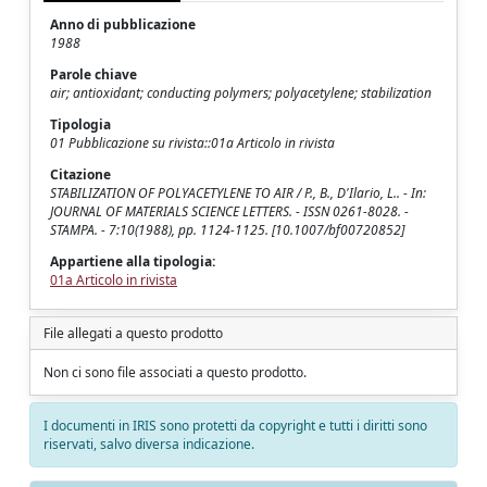
Anno di pubblicazione
1988
Parole chiave
air; antioxidant; conducting polymers; polyacetylene; stabilization
Tipologia
01 Pubblicazione su rivista::01a Articolo in rivista
Citazione
STABILIZATION OF POLYACETYLENE TO AIR / P., B., D'Ilario, L.. - In:
JOURNAL OF MATERIALS SCIENCE LETTERS. - ISSN 0261-8028. -
STAMPA. - 7:10(1988), pp. 1124-1125. [10.1007/bf00720852]
Appartiene alla tipologia:
01a Articolo in rivista
File allegati a questo prodotto
Non ci sono file associati a questo prodotto.
I documenti in IRIS sono protetti da copyright e tutti i diritti sono
riservati, salvo diversa indicazione.