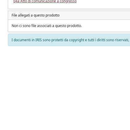
04a Atto di comunicazione a congresso
File allegati a questo prodotto
Non ci sono file associati a questo prodotto.
I documenti in IRIS sono protetti da copyright e tutti i diritti sono riservati