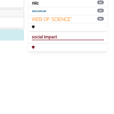
ND
ND
ND
social impact