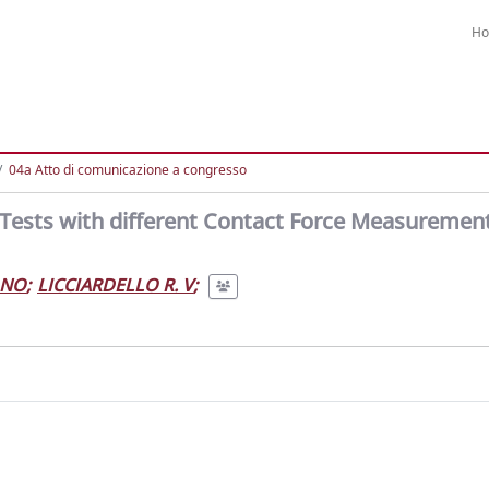
H
04a Atto di comunicazione a congresso
d Tests with different Contact Force Measuremen
ANO
;
LICCIARDELLO R. V
;