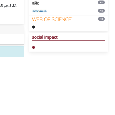
ND
5), pp. 3-23.
ND
ND
social impact