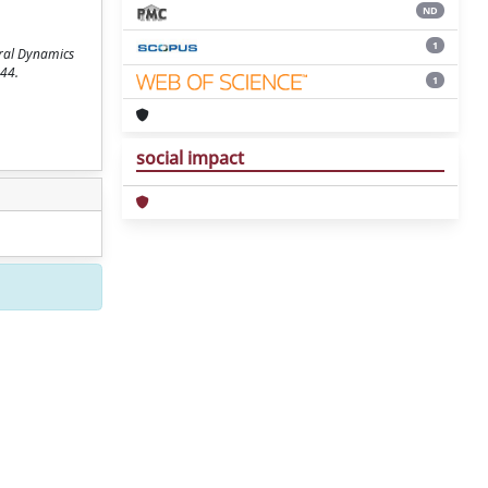
ND
1
ural Dynamics
944.
1
social impact