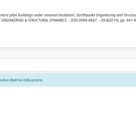
etric-plan buildings under uniaxial excitation’, Earthquake Engineering and Struct
UAKE ENGINEERING & STRUCTURAL DYNAMICS. - ISSN 0098-8847. - 39:8(2010), pp. 941-
, salvo diversa indicazione.