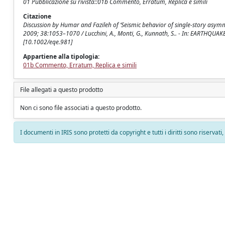
01 Pubblicazione su rivista::01b Commento, Erratum, Replica e simili
Citazione
Discussion by Humar and Fazileh of ‘Seismic behavior of single-story asymm
2009; 38:1053–1070 / Lucchini, A., Monti, G., Kunnath, S.. - In: EARTHQ
[10.1002/eqe.981]
Appartiene alla tipologia:
01b Commento, Erratum, Replica e simili
File allegati a questo prodotto
Non ci sono file associati a questo prodotto.
I documenti in IRIS sono protetti da copyright e tutti i diritti sono riservati