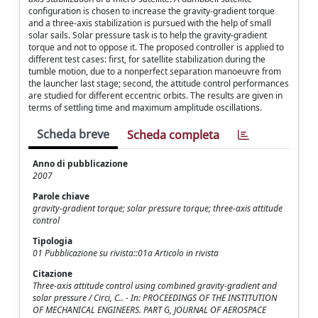
configuration is chosen to increase the gravity-gradient torque
and a three-axis stabilization is pursued with the help of small
solar sails. Solar pressure task is to help the gravity-gradient
torque and not to oppose it. The proposed controller is applied to
different test cases: first, for satellite stabilization during the
tumble motion, due to a nonperfect separation manoeuvre from
the launcher last stage; second, the attitude control performances
are studied for different eccentric orbits. The results are given in
terms of settling time and maximum amplitude oscillations.
Scheda breve
Scheda completa
Anno di pubblicazione
2007
Parole chiave
gravity-gradient torque; solar pressure torque; three-axis attitude
control
Tipologia
01 Pubblicazione su rivista::01a Articolo in rivista
Citazione
Three-axis attitude control using combined gravity-gradient and
solar pressure / Circi, C.. - In: PROCEEDINGS OF THE INSTITUTION
OF MECHANICAL ENGINEERS. PART G, JOURNAL OF AEROSPACE