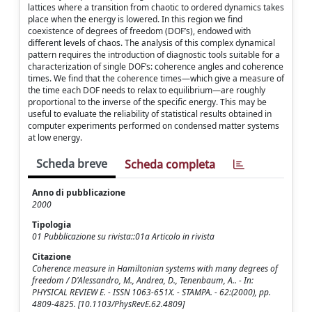
lattices where a transition from chaotic to ordered dynamics takes
place when the energy is lowered. In this region we find
coexistence of degrees of freedom (DOF’s), endowed with
different levels of chaos. The analysis of this complex dynamical
pattern requires the introduction of diagnostic tools suitable for a
characterization of single DOF’s: coherence angles and coherence
times. We find that the coherence times—which give a measure of
the time each DOF needs to relax to equilibrium—are roughly
proportional to the inverse of the specific energy. This may be
useful to evaluate the reliability of statistical results obtained in
computer experiments performed on condensed matter systems
at low energy.
Scheda breve
Scheda completa
Anno di pubblicazione
2000
Tipologia
01 Pubblicazione su rivista::01a Articolo in rivista
Citazione
Coherence measure in Hamiltonian systems with many degrees of
freedom / D'Alessandro, M., Andrea, D., Tenenbaum, A.. - In:
PHYSICAL REVIEW E. - ISSN 1063-651X. - STAMPA. - 62:(2000), pp.
4809-4825. [10.1103/PhysRevE.62.4809]