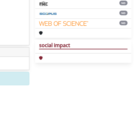
ND
ND
ND
social impact