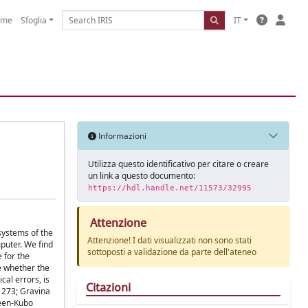
ome
Sfoglia
IT
Informazioni
Utilizza questo identificativo per citare o creare
un link a questo documento:
https://hdl.handle.net/11573/32995
Attenzione
systems of the
Attenzione! I dati visualizzati non sono stati
puter. We find
sottoposti a validazione da parte dell'ateneo
e for the
e whether the
cal errors, is
Citazioni
) 273; Gravina
reen-Kubo