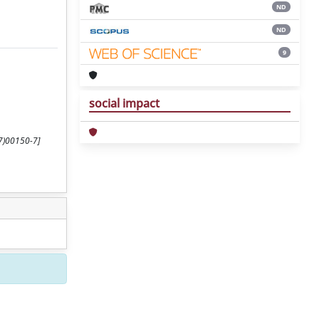
ND
ND
9
social impact
97)00150-7]