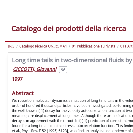
Catalogo dei prodotti della ricerca
IRIS
Catalogo Ricerca UNIROMA1
01 Pubblicazione su rivista
01a Arti
Long time tails in two-dimensional fluids b
CICCOTTI, Giovanni
1997
Abstract
We report on molecular dynamics simulation of long-time tails in the velo
order of hundred thousand particles have been investigated, performing 
the well-known t(-1) decay for the velocity autocorrelation function at two 
mean-square displacement at long times. Although there are indications o
decay is in agreement with the (t root 1n t)(-1) prediction of consistent mode
found for a long-time tail in the stress autocorrelation function. This fin
et al., Phys. Rev. E 52 (1995) 6123], who find an analytical dependence of