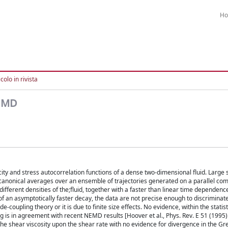
H
colo in rivista
y MD
city and stress autocorrelation functions of a dense two-dimensional fluid. Large 
canonical averages over an ensemble of trajectories generated on a parallel com
different densities of the;fluid, together with a faster than linear time dependenc
f an asymptotically faster decay, the data are not precise enough to discriminat
-coupling theory or it is due to finite size effects. No evidence, within the statisti
ding is in agreement with recent NEMD results [Hoover et al., Phys. Rev. E 51 (1995
 the shear viscosity upon the shear rate with no evidence for divergence in the G