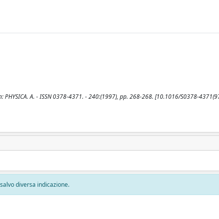
.. - In: PHYSICA. A. - ISSN 0378-4371. - 240:(1997), pp. 268-268. [10.1016/S0378-4371(
, salvo diversa indicazione.