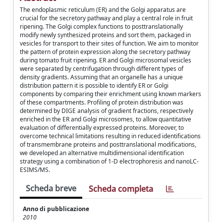
The endoplasmic reticulum (ER) and the Golgi apparatus are
crucial for the secretory pathway and play a central role in fruit
ripening. The Golgi complex functions to posttranslationally
modify newly synthesized proteins and sort them, packaged in
vesicles for transport to their sites of function. We aim to monitor
the pattern of protein expression along the secretory pathway
during tomato fruit ripening. ER and Golgi microsomal vesicles
were separated by centrifugation through different types of
density gradients. Assuming that an organelle has a unique
distribution pattern it is possible to identify ER or Golgi
components by comparing their enrichment using known markers
of these compartments. Profiling of protein distribution was
determined by DIGE analysis of gradient fractions, respectively
enriched in the ER and Golgi microsomes, to allow quantitative
evaluation of differentially expressed proteins. Moreover, to
overcome technical limitations resulting in reduced identifications
of transmembrane proteins and posttranslational modifications,
we developed an alternative multidimensional identification
strategy using a combination of 1-D electrophoresis and nanoLC-
ESIMS/MS.
Scheda breve
Scheda completa
Anno di pubblicazione
2010