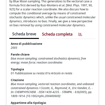
by Blue Moon sampling. This generalizes to the vectorial case a
formula first derived by Ruiz-Montero et al. [Mol. Phys. 1997, 90,
925] for a scalar reaction coordinate. We also discuss how to
compute this conditional average by means of constrained
stochastic dynamics which, unlike the usual constrained molecular
dynamics, introduces no bias. Finally, we give a new perspective
on bias removal by using constrained molecular dynamics.
Scheda breve
Scheda completa
Anno di pubblicazione
2005
Parole chiave
blue moon sampling; constrained stochastics dynamics; free
energy; mean force; reaction coordinates
Tipologia
01 Pubblicazione su rivista::01a Articolo in rivista
Citazione
Blue moon sampling, vectorial reaction coordinates, and unbiased
constrained dynamics / Ciccotti, G., Raymond, K., Eric Vanden, E.. -
In: CHEMPHYSCHEM. - ISSN 1439-4235. - STAMPA. - 6:9(2005), pp.
1809-1814. [10.1002/cphc.200400669]
Appartiene alla tipologia: