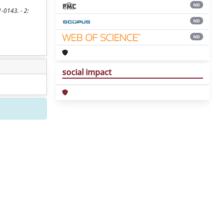
ND
-0143. - 2:
ND
ND
social impact