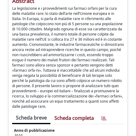
Abstract
La legislazione e i provvedimenti sui farmaci orfani per la cura
delle malattie rare: lo stato dell’arte nell’Unione europea e in
Italia. In Europa, si parla di malattie rare in riferimento alle
patologie che colpiscono non piú di 5 persone su una popolazione
di 10.000 cittadini. Malgrado ognuna di esse sia caratterizzata da
una bassa prevalenza, il numero totale di persone colpite da
malattie rare nell’UE si colloca tra 27 e 36 milioni ed è in costante
aumento. Ciononostante, le industrie farmaceutiche si dimostrano
ancora restie ad intraprendere ricerche in questo campo, poiché
non riuscirebbero ad ammortizzarne i costi, essendo troppo
esiguo il numero dei malati fruitori dei farmaci realizzati. Tali
farmaci sono allora senza sponsor e pertanto vengono detti
«farmaci orfa-ni». Tuttavia è inaccettabile che ad alcuni individui
venga negata la possibilità di beneficiare di tali terapie solo
perché la patologia da cui sono affetti colpisce un numero ridotto
di persone. Il presente lavoro si propone di analizzare tutti quei
provvedimenti – europei ed italiani – finalizzati a promuovere la
ricerca, lo sviluppo e la commercializzazione dei «farmaci orfani»,
nonché ad assicurare un equo trattamento a quanti sono affetti
dalle patologie rare.
Scheda breve
Scheda completa
Anno di pubblicazione
2010