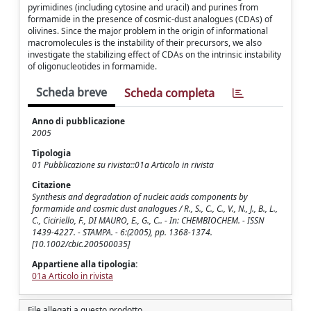
pyrimidines (including cytosine and uracil) and purines from
formamide in the presence of cosmic-dust analogues (CDAs) of
olivines. Since the major problem in the origin of informational
macromolecules is the instability of their precursors, we also
investigate the stabilizing effect of CDAs on the intrinsic instability
of oligonucleotides in formamide.
Scheda breve
Scheda completa
Anno di pubblicazione
2005
Tipologia
01 Pubblicazione su rivista::01a Articolo in rivista
Citazione
Synthesis and degradation of nucleic acids components by
formamide and cosmic dust analogues / R., S., C., C., V., N., J., B., L.,
C., Ciciriello, F., DI MAURO, E., G., C.. - In: CHEMBIOCHEM. - ISSN
1439-4227. - STAMPA. - 6:(2005), pp. 1368-1374.
[10.1002/cbic.200500035]
Appartiene alla tipologia:
01a Articolo in rivista
File allegati a questo prodotto