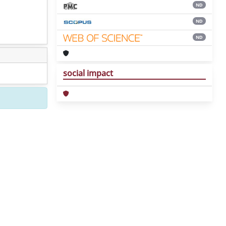
ND
ND
ND
social impact