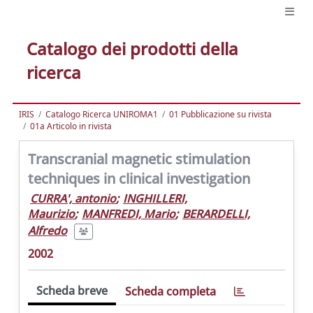
Catalogo dei prodotti della
ricerca
IRIS
Catalogo Ricerca UNIROMA1
01 Pubblicazione su rivista
01a Articolo in rivista
Transcranial magnetic stimulation
techniques in clinical investigation
CURRA', antonio
;
INGHILLERI,
Maurizio
;
MANFREDI, Mario
;
BERARDELLI,
Alfredo
2002
Scheda breve
Scheda completa