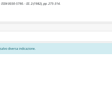
 ISSN 0030-5790. - III. 2:(1982), pp. 275-314.
, salvo diversa indicazione.