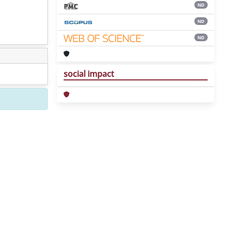
ND
ND
ND
social impact