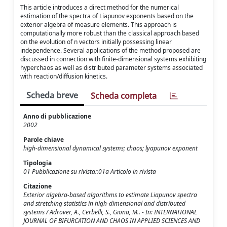
This article introduces a direct method for the numerical
estimation of the spectra of Liapunov exponents based on the
exterior algebra of measure elements. This approach is
computationally more robust than the classical approach based
on the evolution of n vectors initially possessing linear
independence. Several applications of the method proposed are
discussed in connection with finite-dimensional systems exhibiting
hyperchaos as well as distributed parameter systems associated
with reaction/diffusion kinetics.
Scheda breve
Scheda completa
Anno di pubblicazione
2002
Parole chiave
high-dimensional dynamical systems; chaos; lyapunov exponent
Tipologia
01 Pubblicazione su rivista::01a Articolo in rivista
Citazione
Exterior algebra-based algorithms to estimate Liapunov spectra
and stretching statistics in high-dimensional and distributed
systems / Adrover, A., Cerbelli, S., Giona, M.. - In: INTERNATIONAL
JOURNAL OF BIFURCATION AND CHAOS IN APPLIED SCIENCES AND