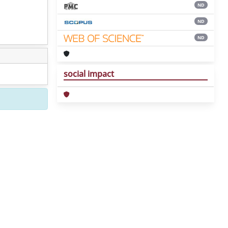
ND
ND
ND
social impact