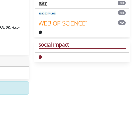
ND
ND
ND
3), pp. 435-
social impact