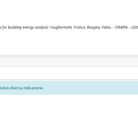
or building energy analysis / Gugliermetti, Franco; Bisegna, Fabio. - STAMPA. - (200
, salvo diversa indicazione.