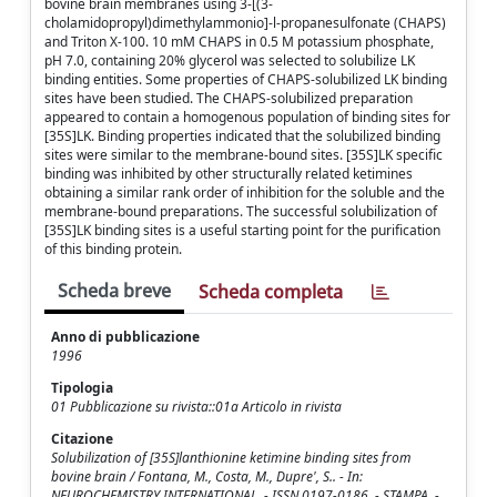
bovine brain membranes using 3-[(3-
cholamidopropyl)dimethylammonio]-l-propanesulfonate (CHAPS)
and Triton X-100. 10 mM CHAPS in 0.5 M potassium phosphate,
pH 7.0, containing 20% glycerol was selected to solubilize LK
binding entities. Some properties of CHAPS-solubilized LK binding
sites have been studied. The CHAPS-solubilized preparation
appeared to contain a homogenous population of binding sites for
[35S]LK. Binding properties indicated that the solubilized binding
sites were similar to the membrane-bound sites. [35S]LK specific
binding was inhibited by other structurally related ketimines
obtaining a similar rank order of inhibition for the soluble and the
membrane-bound preparations. The successful solubilization of
[35S]LK binding sites is a useful starting point for the purification
of this binding protein.
Scheda breve
Scheda completa
Anno di pubblicazione
1996
Tipologia
01 Pubblicazione su rivista::01a Articolo in rivista
Citazione
Solubilization of [35S]lanthionine ketimine binding sites from
bovine brain / Fontana, M., Costa, M., Dupre', S.. - In:
NEUROCHEMISTRY INTERNATIONAL. - ISSN 0197-0186. - STAMPA. -