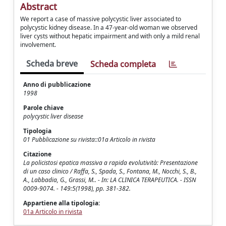
Abstract
We report a case of massive polycystic liver associated to
polycystic kidney disease. In a 47-year-old woman we observed
liver cysts without hepatic impairment and with only a mild renal
involvement.
Scheda breve
Scheda completa
Anno di pubblicazione
1998
Parole chiave
polycystic liver disease
Tipologia
01 Pubblicazione su rivista::01a Articolo in rivista
Citazione
La policistosi epatica massiva a rapida evolutività: Presentazione
di un caso clinico / Raffa, S., Spada, S., Fontana, M., Nocchi, S., B.,
A., Labbadia, G., Grassi, M.. - In: LA CLINICA TERAPEUTICA. - ISSN
0009-9074. - 149:5(1998), pp. 381-382.
Appartiene alla tipologia:
01a Articolo in rivista