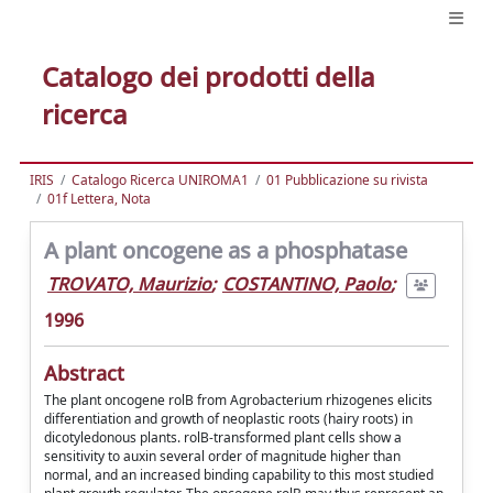
Catalogo dei prodotti della
ricerca
IRIS
Catalogo Ricerca UNIROMA1
01 Pubblicazione su rivista
01f Lettera, Nota
A plant oncogene as a phosphatase
TROVATO, Maurizio
;
COSTANTINO, Paolo
;
1996
Abstract
The plant oncogene rolB from Agrobacterium rhizogenes elicits
differentiation and growth of neoplastic roots (hairy roots) in
dicotyledonous plants. rolB-transformed plant cells show a
sensitivity to auxin several order of magnitude higher than
normal, and an increased binding capability to this most studied