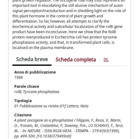
plant growth regulator. The oncogene rolB may thus represent an
important tool in elucidating the still elusive mechanism of auxin
signal perception/transduction and in shedding light on the role of
this plant hormone in the control of plant growth and
differentiation. So far, however, all attempts to clarify the
biochemical activity and subcellular localization of the rolB gene
product have been inconclusive. Here we show that the RolB
protein overproduced in Escherichia coli has protein tyrosine
phosphatase activity, and that, in transformed plant cells, is
localised on the plasma membrane.
Scheda breve
Scheda completa
Anno di pubblicazione
1996
Parole chiave
rolB; Tyrosine phosphatase
Tipologia
01 Pubblicazione su rivista::01f Lettera, Nota
Citazione
A plant oncogene as a phosphatase / Filippini, F., Rossi, V., Marin,
O., Trovato, M., Costantino, P., Downey, P.m., LO SCHIAVO, F., Terzi,
M.. - In: NATURE. - ISSN 0028-0836. - STAMPA. - 379:6565(1996),
pp. 499-500. [10.1038/379499a0]