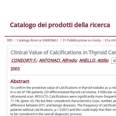
Catalogo dei prodotti della ricerca
IRIS
Catalogo Ricerca UNIROMA1
01 Pubblicazione su rivista
01a Arti
Clinical Value of Calcifications in Thyroid 
CONSORTI F.
;
ANTONACI, Alfredo
;
ANELLO, Attilio
2003
Abstract
To confirm the predictive value of calcifications in thyroid nodules as a
In a set of 196 patients (33 differentiated thyroid carcinoma, 9 follicul
ultrasound scan. RESULTS: Calcifications were significantly more frequen
11.1%, goiter 20.1%) but their considered characteristics (size, number, po
difference between DTC and benign diseases. The frequency of calcification
patients without calcifications, p < 0.001) and this could imply that thei
to be considered in the overall diagnostic process.