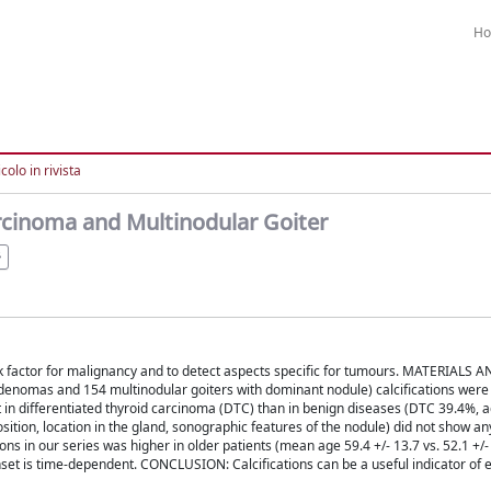
H
colo in rivista
Carcinoma and Multinodular Goiter
 risk factor for malignancy and to detect aspects specific for tumours. MATERIAL
ar adenomas and 154 multinodular goiters with dominant nodule) calcifications were
t in differentiated thyroid carcinoma (DTC) than in benign diseases (DTC 39.4%,
sition, location in the gland, sonographic features of the nodule) did not show an
s in our series was higher in older patients (mean age 59.4 +/- 13.7 vs. 52.1 +/- 
r onset is time-dependent. CONCLUSION: Calcifications can be a useful indicator of 