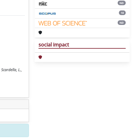
ND
18
ND
social impact
Scardella, L.,