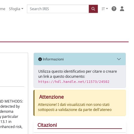
ome
Sfoglia
IT
Informazioni
Utilizza questo identificativo per citare o creare
un link a questo documento:
https://hdl.handle.net/11573/24502
Attenzione
S AND METHODS:
Attenzione! I dati visualizzati non sono stati
 detected by
sottoposti a validazione da parte dell'ateneo
 adenoma
y particular
13.1 in
Citazioni
enhanced risk,