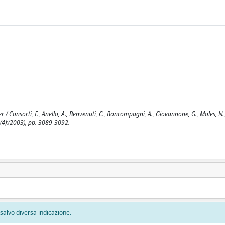
/ Consorti, F., Anello, A., Benvenuti, C., Boncompagni, A., Giovannone, G., Moles, N., 
 (4):(2003), pp. 3089-3092.
, salvo diversa indicazione.