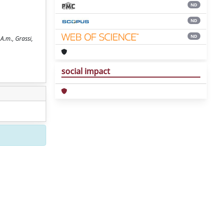
ND
ND
ND
 A.m., Grassi,
social impact