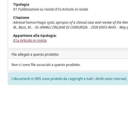
Tipologia
01 Pubblicazione su rivista::01a Articolo in rivista
Citazione
Adrenal hemorrhagic cysts: apropos of a clinical case and review of the literatur
M., Bezzi, M.. - In: ANNALI ITALIANI DI CHIRURGIA. - ISSN 0003-469X. - May-
Appartiene alla tipologia:
01a Articolo in rivista
File allegati a questo prodotto
Non ci sono file associati a questo prodotto.
I documenti in IRIS sono protetti da copyright e tutti i diritti sono riservati