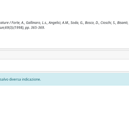
e / Forte, A., Gallinaro, L.s., Angelici, A.M., Soda, G., Bosco, D., Cioschi, S., Bisanti,
Jun;69(3):(1998), pp. 365-369.
, salvo diversa indicazione.