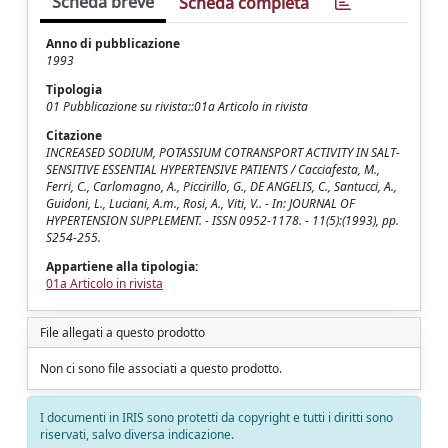
Scheda breve
Scheda completa
Anno di pubblicazione
1993
Tipologia
01 Pubblicazione su rivista::01a Articolo in rivista
Citazione
INCREASED SODIUM, POTASSIUM COTRANSPORT ACTIVITY IN SALT-
SENSITIVE ESSENTIAL HYPERTENSIVE PATIENTS / Cacciafesta, M.,
Ferri, C., Carlomagno, A., Piccirillo, G., DE ANGELIS, C., Santucci, A.,
Guidoni, L., Luciani, A.m., Rosi, A., Viti, V.. - In: JOURNAL OF
HYPERTENSION SUPPLEMENT. - ISSN 0952-1178. - 11(5):(1993), pp.
S254-255.
Appartiene alla tipologia:
01a Articolo in rivista
File allegati a questo prodotto
Non ci sono file associati a questo prodotto.
I documenti in IRIS sono protetti da copyright e tutti i diritti sono
riservati, salvo diversa indicazione.