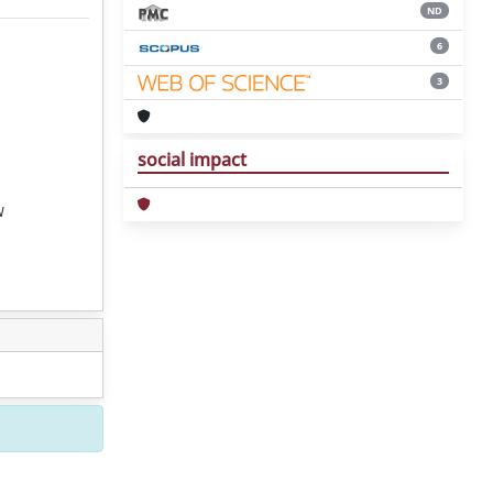
ND
6
3
social impact
N