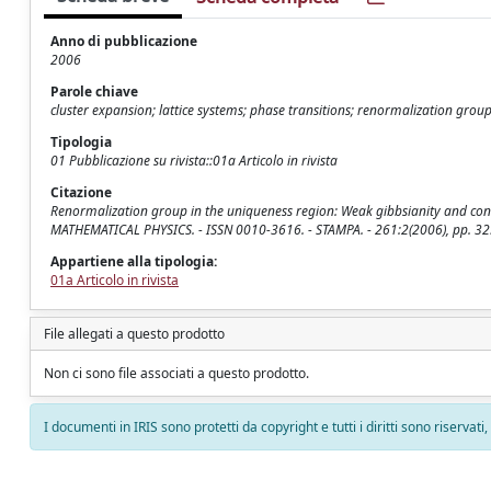
Anno di pubblicazione
2006
Parole chiave
cluster expansion; lattice systems; phase transitions; renormalization grou
Tipologia
01 Pubblicazione su rivista::01a Articolo in rivista
Citazione
Renormalization group in the uniqueness region: Weak gibbsianity and conv
MATHEMATICAL PHYSICS. - ISSN 0010-3616. - STAMPA. - 261:2(2006), pp. 3
Appartiene alla tipologia:
01a Articolo in rivista
File allegati a questo prodotto
Non ci sono file associati a questo prodotto.
I documenti in IRIS sono protetti da copyright e tutti i diritti sono riservati