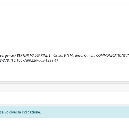
p
ergence / BERTINI MALGARINI, L., Cirillo, E.N.M., Enzo, O.. - In: COMMUNICATIONS I
23-378. [10.1007/s00220-005-1399-1]
, salvo diversa indicazione.