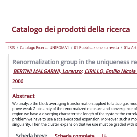
Catalogo dei prodotti della ricerca
IRIS
Catalogo Ricerca UNIROMA1
01 Pubblicazione su rivista
01a Arti
Renormalization group in the uniqueness r
BERTINI MALGARINI, Lorenzo
;
CIRILLO, Emilio Nicola
2006
Abstract
We analyze the block averaging transformation applied to lattice gas mod
prove weak Gibbsianity of the renormalized measure and convergence of th
region we have a diverging characteristic length of the system: the correlat
problem we have to use a scale-adapted expansion. Moreover, such a mode
singularity. Then the cluster expansion that we use must be graded with i
Scheda breve
Scheda completa