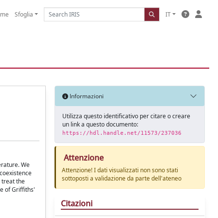
ome
Sfoglia
IT
Informazioni
Utilizza questo identificativo per citare o creare
un link a questo documento:
https://hdl.handle.net/11573/237036
Attenzione
erature. We
Attenzione! I dati visualizzati non sono stati
 coexistence
sottoposti a validazione da parte dell'ateneo
 treat the
of Griffiths'
Citazioni