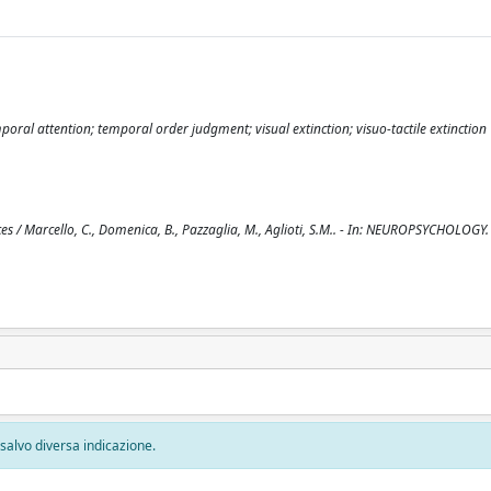
poral attention; temporal order judgment; visual extinction; visuo-tactile extinction
s / Marcello, C., Domenica, B., Pazzaglia, M., Aglioti, S.M.. - In: NEUROPSYCHOLOGY.
, salvo diversa indicazione.