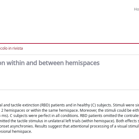
H
colo in rivista
tion within and between hemispaces
sual and tactile extinction (RBD) patients and in healthy (C) subjects. Stimuli were s
 2 hemispaces or within the same hemispace. Moreover, the stimuli could be eit
ms). C subjects were perfect in all conditions. RBD patients omitted the contrales
omitted the tactile stimulus in unilateral left trials (within hemispace). Both effect
nset asynchronies. Results suggest that attentional processing of a visual stimulu
lesional hemispace.