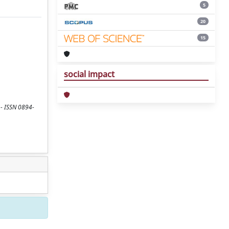
5
20
15
social impact
 - ISSN 0894-