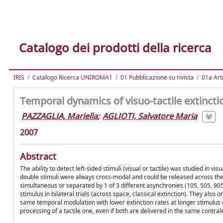
Catalogo dei prodotti della ricerca
IRIS
Catalogo Ricerca UNIROMA1
01 Pubblicazione su rivista
01a Arti
Temporal dynamics of visuo-tactile extinc
PAZZAGLIA, Mariella
;
AGLIOTI, Salvatore Maria
2007
Abstract
The ability to detect left-sided stimuli (visual or tactile) was studied in vi
double stimuli were always cross-modal and could be released across the
simultaneous or separated by 1 of 3 different asynchronies (105, 505, 905 
stimulus in bilateral trials (across space, classical extinction). They also 
same temporal modulation with lower extinction rates at longer stimulus o
processing of a tactile one, even if both are delivered in the same contra