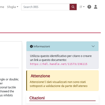
ome
Sfoglia
IT
Informazioni
Utilizza questo identificativo per citare o creare
un link a questo documento:
https://hdl.handle.net/11573/236115
Attenzione
ingle or double;
Attenzione! I dati visualizzati non sono stati
her
sottoposti a validazione da parte dell'ateneo
ional tactile
s showed the
s inhibits
Citazioni