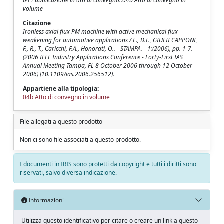
04 Pubblicazione in atti di convegno::04b Atto di convegno in
volume
Citazione
Ironless axial flux PM machine with active mechanical flux
weakening for automotive applications / L., D.F., GIULII CAPPONI,
F., R., T., Caricchi, F.A., Honorati, O.. - STAMPA. - 1:(2006), pp. 1-7.
(2006 IEEE Industry Applications Conference - Forty-First IAS
Annual Meeting Tampa, FL 8 October 2006 through 12 October
2006) [10.1109/ias.2006.256512].
Appartiene alla tipologia:
04b Atto di convegno in volume
File allegati a questo prodotto
Non ci sono file associati a questo prodotto.
I documenti in IRIS sono protetti da copyright e tutti i diritti sono
riservati, salvo diversa indicazione.
Informazioni
Utilizza questo identificativo per citare o creare un link a questo