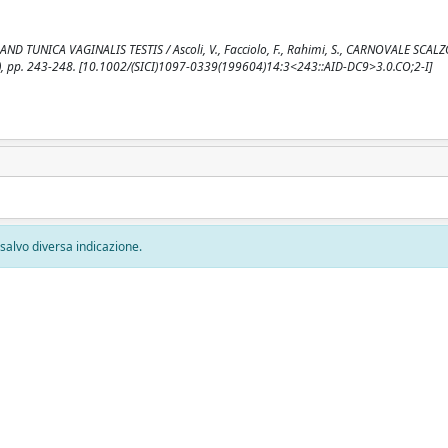
CA VAGINALIS TESTIS / Ascoli, V., Facciolo, F., Rahimi, S., CARNOVALE SCALZO, 
), pp. 243-248. [10.1002/(SICI)1097-0339(199604)14:3<243::AID-DC9>3.0.CO;2-I]
, salvo diversa indicazione.