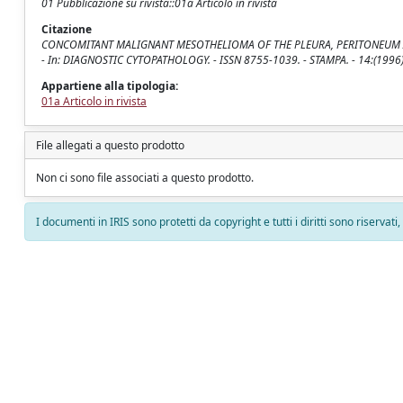
01 Pubblicazione su rivista::01a Articolo in rivista
Citazione
CONCOMITANT MALIGNANT MESOTHELIOMA OF THE PLEURA, PERITONEUM AND TUNI
- In: DIAGNOSTIC CYTOPATHOLOGY. - ISSN 8755-1039. - STAMPA. - 14:(1996
Appartiene alla tipologia:
01a Articolo in rivista
File allegati a questo prodotto
Non ci sono file associati a questo prodotto.
I documenti in IRIS sono protetti da copyright e tutti i diritti sono riservati