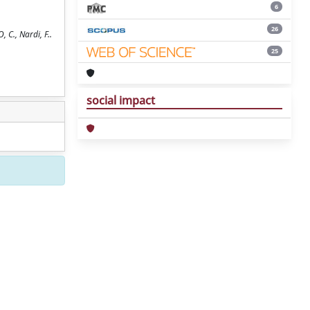
6
26
C., Nardi, F..
25
social impact