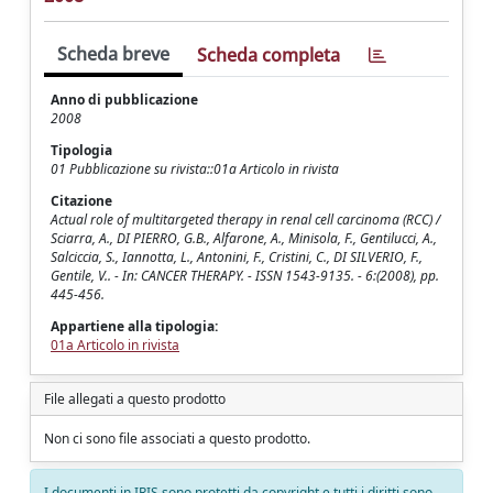
Scheda breve
Scheda completa
Anno di pubblicazione
2008
Tipologia
01 Pubblicazione su rivista::01a Articolo in rivista
Citazione
Actual role of multitargeted therapy in renal cell carcinoma (RCC) /
Sciarra, A., DI PIERRO, G.B., Alfarone, A., Minisola, F., Gentilucci, A.,
Salciccia, S., Iannotta, L., Antonini, F., Cristini, C., DI SILVERIO, F.,
Gentile, V.. - In: CANCER THERAPY. - ISSN 1543-9135. - 6:(2008), pp.
445-456.
Appartiene alla tipologia:
01a Articolo in rivista
File allegati a questo prodotto
Non ci sono file associati a questo prodotto.
I documenti in IRIS sono protetti da copyright e tutti i diritti sono