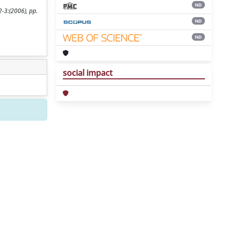
ND
2-3:(2006), pp.
ND
ND
social impact