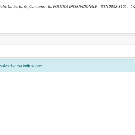
 / Triulzi, Umberto; G., Canitano. - In: POLITICA INTERNAZIONALE. - ISSN 0032-3101. - 1/
, salvo diversa indicazione.