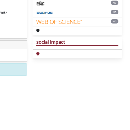
ND
ial /
ND
ND
social impact