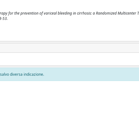
py for the prevention of variceal bleeding in cirrhosis: a Randomized Multicenter Tr
8-53.
, salvo diversa indicazione.