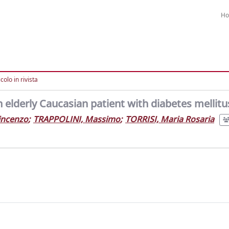
H
colo in rivista
n elderly Caucasian patient with diabetes mellitu
incenzo
;
TRAPPOLINI, Massimo
;
TORRISI, Maria Rosaria