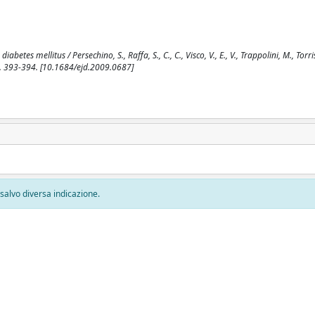
tes mellitus / Persechino, S., Raffa, S., C., C., Visco, V., E., V., Trappolini, M., Torrisi
 393-394. [10.1684/ejd.2009.0687]
, salvo diversa indicazione.