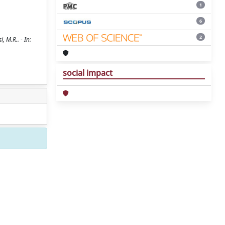
1
6
2
, M.R.. - In:
social impact