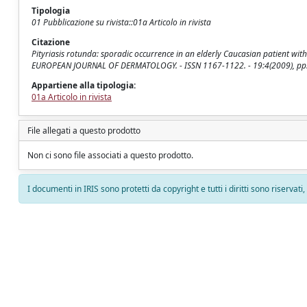
Tipologia
01 Pubblicazione su rivista::01a Articolo in rivista
Citazione
Pityriasis rotunda: sporadic occurrence in an elderly Caucasian patient with diabe
EUROPEAN JOURNAL OF DERMATOLOGY. - ISSN 1167-1122. - 19:4(2009), pp.
Appartiene alla tipologia:
01a Articolo in rivista
File allegati a questo prodotto
Non ci sono file associati a questo prodotto.
I documenti in IRIS sono protetti da copyright e tutti i diritti sono riservati