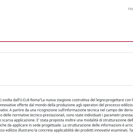
H
) svolta dall’U.O.di Roma“La nuova stagione costruttiva del legno:progettare con 
i innovative offerte dal mondo della produzione agli operatori del processo edilizi
ativi. A partire da una ricognizione sull’informazione tecnica nel campo dei deriv
io delle normative tecnico-prestazionali, sono state individuati i parametri presta
ro scarsa applicazione. E’ stata proposta inoltre una modalità di strutturazione de
iche da applicare in sede progettuale. La strutturazione delle informazioni è arri
so edilizio illustrano la concreta applicabilità dei prodotti innovativi esaminati. T