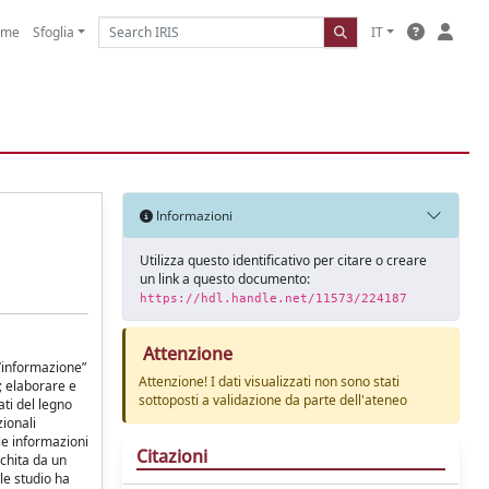
ome
Sfoglia
IT
Informazioni
Utilizza questo identificativo per citare o creare
un link a questo documento:
https://hdl.handle.net/11573/224187
Attenzione
l’informazione”
Attenzione! I dati visualizzati non sono stati
o; elaborare e
sottoposti a validazione da parte dell'ateneo
ati del legno
zionali
lle informazioni
Citazioni
cchita da un
ale studio ha