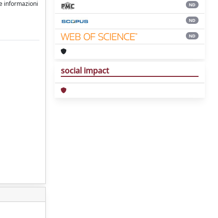
le informazioni
ND
ND
ND
social impact