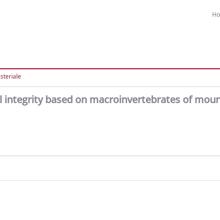
H
steriale
al integrity based on macroinvertebrates of mou