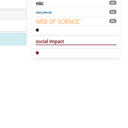
ND
ND
ND
social impact