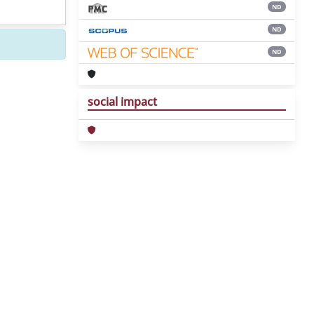
ND
ND
ND
social impact