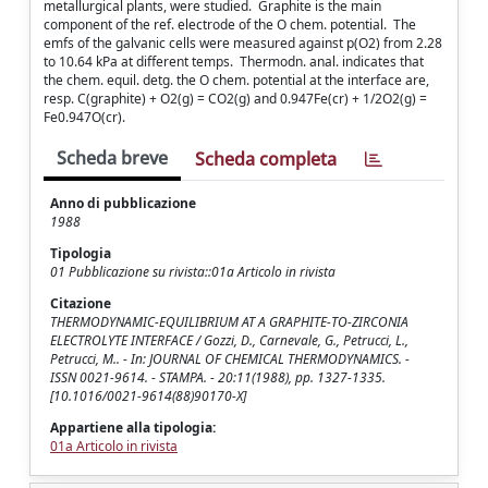
metallurgical plants, were studied. Graphite is the main
component of the ref. electrode of the O chem. potential. The
emfs of the galvanic cells were measured against p(O2) from 2.28
to 10.64 kPa at different temps. Thermodn. anal. indicates that
the chem. equil. detg. the O chem. potential at the interface are,
resp. C(graphite) + O2(g) = CO2(g) and 0.947Fe(cr) + 1/2O2(g) =
Fe0.947O(cr).
Scheda breve
Scheda completa
Anno di pubblicazione
1988
Tipologia
01 Pubblicazione su rivista::01a Articolo in rivista
Citazione
THERMODYNAMIC-EQUILIBRIUM AT A GRAPHITE-TO-ZIRCONIA
ELECTROLYTE INTERFACE / Gozzi, D., Carnevale, G., Petrucci, L.,
Petrucci, M.. - In: JOURNAL OF CHEMICAL THERMODYNAMICS. -
ISSN 0021-9614. - STAMPA. - 20:11(1988), pp. 1327-1335.
[10.1016/0021-9614(88)90170-X]
Appartiene alla tipologia:
01a Articolo in rivista