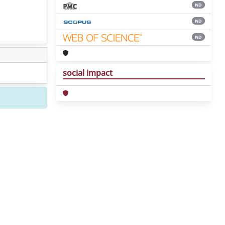
ND
ND
ND
social impact