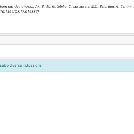
nitride nanoslab / F., B., M., G., Sibilia, C., Larciprete, M.C., Belardini, A., Centini, 
. [10.1364/OE.17.019337]
, salvo diversa indicazione.