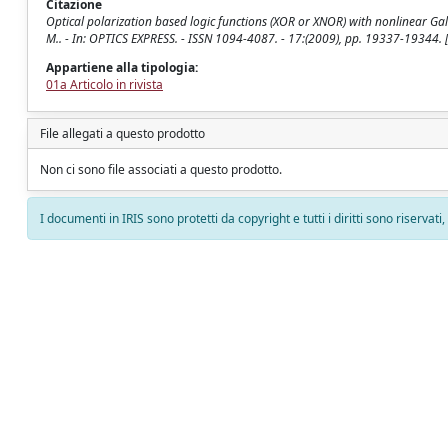
Citazione
Optical polarization based logic functions (XOR or XNOR) with nonlinear Gallium 
M.. - In: OPTICS EXPRESS. - ISSN 1094-4087. - 17:(2009), pp. 19337-19344
Appartiene alla tipologia:
01a Articolo in rivista
File allegati a questo prodotto
Non ci sono file associati a questo prodotto.
I documenti in IRIS sono protetti da copyright e tutti i diritti sono riservati