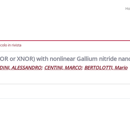
H
colo in rivista
(XOR or XNOR) with nonlinear Gallium nitride nan
DINI, ALESSANDRO
;
CENTINI, MARCO
;
BERTOLOTTI, Mario