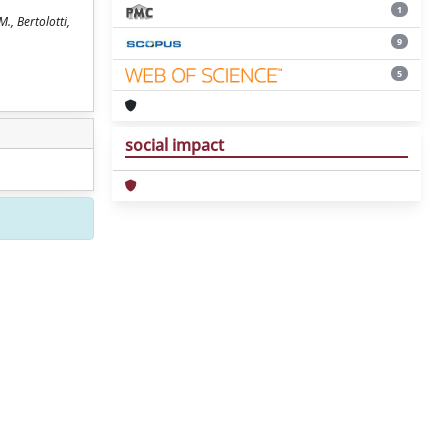
1
M., Bertolotti,
9
5
social impact