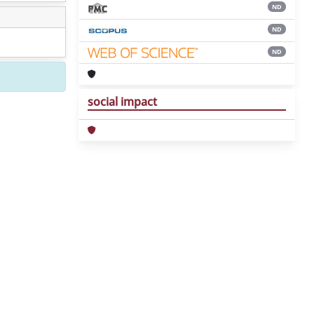
ND
ND
ND
social impact