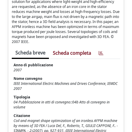
solution for applications where light-weight and high-efficiency
are requested, as the absence of an iron core in the stator
reduces machine weight and losses at high-frequency losses. Due
to the large airgap, main flux is not driven by a magnetic path into
the stator, hence a 3D field analysis is necessary. In this paper, an
AFPM ironless machine has been optimized in terms of maximum
torque produced per joule losses. Several topologies of coils and
magnets have been proposed and investigated with 3D FEA. ©
2007 IEEE.
Scheda breve
Scheda completa
Anno di pubblicazione
2007
Nome convegno
IEEE International Electric Machines and Drives Conference, IEMDC
2007
Tipologia
04 Pubblicazione in atti di convegno::04b Atto di convegno in
volume
Citazione
Coil and magnet shape optimization of an ironless AFPM machine
by means of 3D FEA / Luca Del, F., Roberto, T., GIULII CAPPONI, F.. -
STAMPA. - 2:(2007), pp. 927-931. (IEEE International Electric