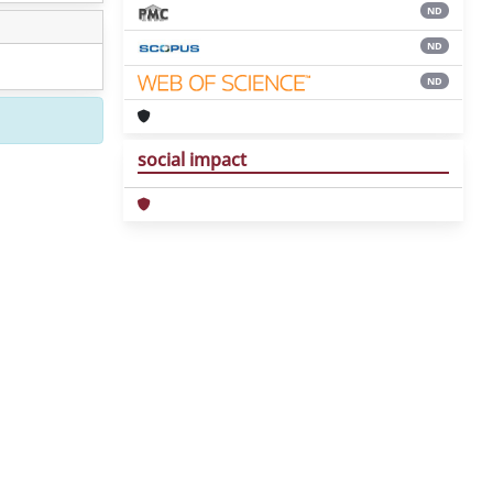
ND
ND
ND
social impact