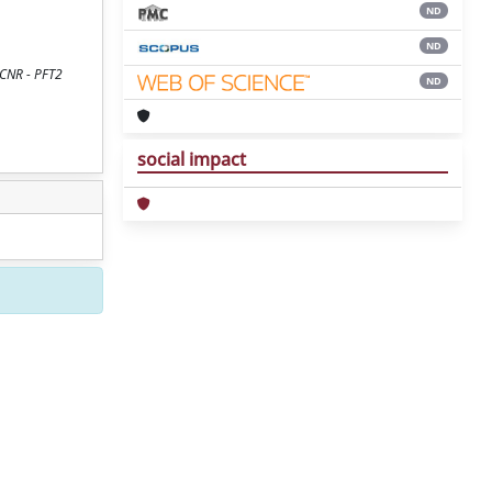
ND
ND
e CNR - PFT2
ND
social impact