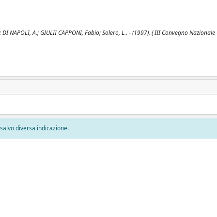
o; DI NAPOLI, A.; GIULII CAPPONI, Fabio; Solero, L.. - (1997). ( III Convegno Nazional
, salvo diversa indicazione.