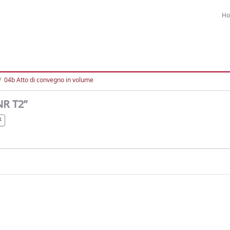
H
04b Atto di convegno in volume
NR T2”