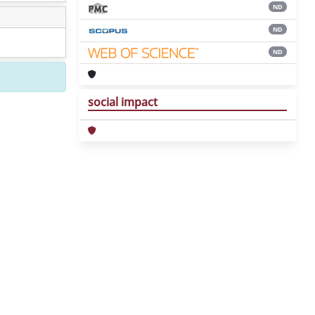
ND
ND
ND
social impact