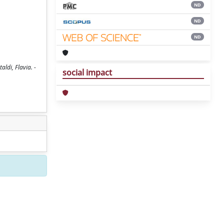
ND
ND
ND
aldi, Flavia. -
social impact