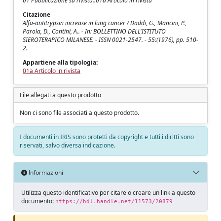
01 Pubblicazione su rivista::01a Articolo in rivista
Citazione
Alfa-antitrypsin increase in lung cancer / Daddi, G., Mancini, P.,
Parola, D., Contini, A.. - In: BOLLETTINO DELL'ISTITUTO
SIEROTERAPICO MILANESE. - ISSN 0021-2547. - 55:(1976), pp. 510-
2.
Appartiene alla tipologia:
01a Articolo in rivista
File allegati a questo prodotto
Non ci sono file associati a questo prodotto.
I documenti in IRIS sono protetti da copyright e tutti i diritti sono
riservati, salvo diversa indicazione.
Informazioni
Utilizza questo identificativo per citare o creare un link a questo
documento:
https://hdl.handle.net/11573/20879